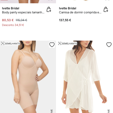
Ivette Bridal
Ivette Bridal
Body panty especiais tamanhos grandes
Camisa de dormir comprida em crepe serenity
80,53 €
115,04 €
137,55 €
Desconto
34,51 €
SEMELHANTE
SEMELHANTE