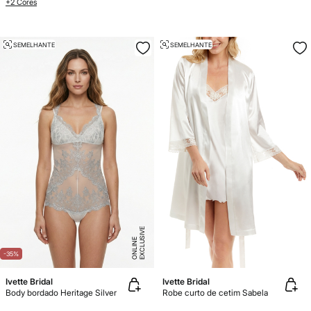
+2 Cores
SEMELHANTE
SEMELHANTE
E
X
C
L
U
SI
V
E
O
N
LI
N
E
-35%
Ivette Bridal
Ivette Bridal
Body bordado Heritage Silver
Robe curto de cetim Sabela