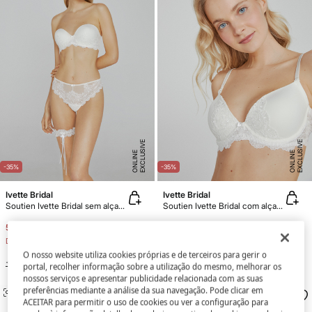
E
X
C
L
U
SI
V
E
O
N
LI
N
E
X
C
L
U
SI
V
E
O
N
LI
N
E
E
-35%
-35%
Ivette Bridal
Ivette Bridal
Soutien Ivette Bridal sem alças com push-up em branco
Soutien Ivette Bridal com alças multiposição e push-up em branco
56,34 €
86,68 €
65,03 €
100,04 €
Desconto
30,34 €
Desconto
35,01 €
O nosso website utiliza cookies próprias e de terceiros para gerir o
+2 Cores
portal, recolher informação sobre a utilização do mesmo, melhorar os
nossos serviços e apresentar publicidade relacionada com as suas
preferências mediante a análise da sua navegação. Pode clicar em
SEMELHANTE
SEMELHANTE
ACEITAR para permitir o uso de cookies ou ver a configuração para