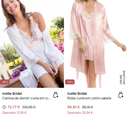
E
X
C
L
U
SI
V
E
O
N
LI
N
E
X
C
L
U
SI
V
E
O
N
LI
N
E
E
-30%
-30%
Ivette Bridal
Ivette Bridal
Camisa de dormir curta em crepe azul serenity
Robe curta em cetim sabela
72,77 €
103,95 €
59,61 €
85,15 €
Desconto
31,18 €
Desconto
25,54 €