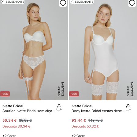
SEMELHANTE
SEMELHANTE
E
X
C
L
U
SI
V
E
O
N
LI
N
E
X
C
L
U
SI
V
E
O
N
LI
N
E
E
-35%
-35%
Ivette Bridal
Ivette Bridal
Soutien Ivette Bridal sem alças com push-up em branco
Body Ivette Bridal costas descobertas com copa push-up em branco
56,34 €
86,68 €
93,44 €
143,76 €
Desconto
30,34 €
Desconto
50,32 €
+2 Cores
+2 Cores