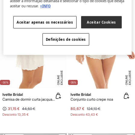
aceder à informação detalhada e selecionar o tipo de cookies que deseja
aceitar ou recusar.
+INFO
Aceitar apenas os necessários
Aceitar Cookies
Definições de cookies
E
X
C
L
U
SI
V
E
O
N
LI
N
E
X
C
L
U
SI
V
E
O
N
LI
N
E
E
-30%
-35%
Ivette Bridal
Ivette Bridal
Camisa de dormir curta jacquard JOY
Conjunto curto crepe noa
31,15 €
44,50 €
80,67 €
124,10 €
Desconto
13,35 €
Desconto
43,43 €