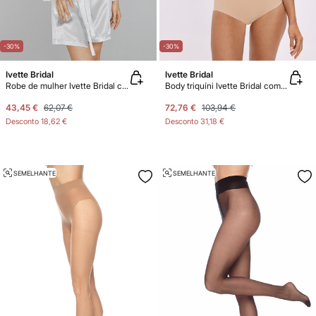
-30%
-30%
Ivette Bridal
Ivette Bridal
Robe de mulher Ivette Bridal curto de cetim em branco
Body triquíni Ivette Bridal com copa push-up em nude
43,45 €
62,07 €
72,76 €
103,94 €
Desconto
18,62 €
Desconto
31,18 €
SEMELHANTE
SEMELHANTE