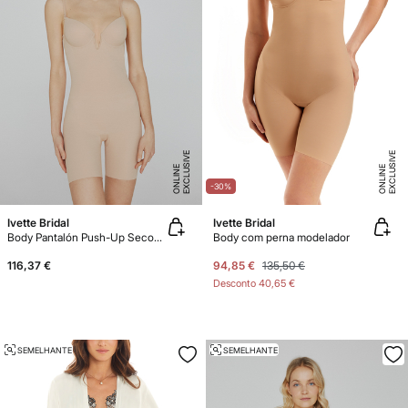
E
X
C
L
U
SI
V
E
O
N
LI
N
E
X
C
L
U
SI
V
E
O
N
LI
N
E
E
-30%
Ivette Bridal
Ivette Bridal
Body Pantalón Push-Up Second Skin
Body com perna modelador
116,37 €
94,85 €
135,50 €
Desconto
40,65 €
SEMELHANTE
SEMELHANTE