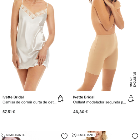
E
X
C
L
U
SI
V
E
O
N
LI
N
E
Ivette Bridal
Ivette Bridal
Camisa de dormir curta de cetim Sabela
Collant modelador segunda pele
57,51 €
46,30 €
SEMELHANTE
SEMELHANTE