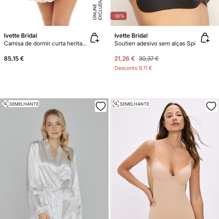
E
X
C
L
U
SI
V
E
O
N
LI
N
E
-30%
Ivette Bridal
Ivette Bridal
Camisa de dormir curta heritage em crepe prateada
Soutien adesivo sem alças Spi
85,15 €
21,26 €
30,37 €
Desconto
9,11 €
SEMELHANTE
SEMELHANTE