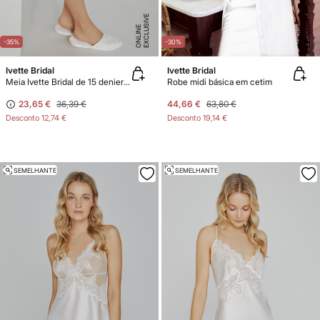
E
X
C
L
U
SI
V
E
O
N
LI
N
E
X
C
L
U
SI
V
E
O
N
LI
N
E
E
-35%
-30%
Ivette Bridal
Ivette Bridal
Meia Ivette Bridal de 15 deniers com liga bordada em natural
Robe midi básica em cetim
23,65 €
36,39 €
44,66 €
63,80 €
Desconto
12,74 €
Desconto
19,14 €
SEMELHANTE
SEMELHANTE