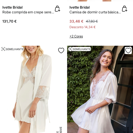
Ivette Bridal
Ivette Bridal
Robe comprida em crepe serenity
Camisa de dormir curta básica em cetim
131,70 €
33,46 €
47,80 €
Desconto
14,34 €
+2 Cores
SEMELHANTE
SEMELHANTE