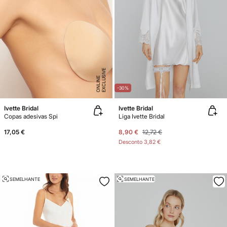
E
X
C
L
U
SI
V
E
O
N
LI
N
E
-30%
Ivette Bridal
Ivette Bridal
Copas adesivas Spi
Liga Ivette Bridal
17,05 €
8,90 €
12,72 €
Desconto
3,82 €
SEMELHANTE
SEMELHANTE