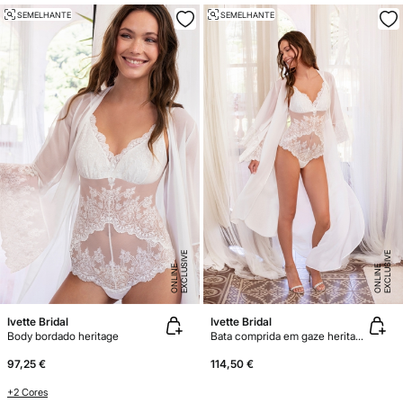
SEMELHANTE
SEMELHANTE
E
X
C
L
U
SI
V
E
O
N
LI
N
E
X
C
L
U
SI
V
E
O
N
LI
N
E
E
Ivette Bridal
Ivette Bridal
Body bordado heritage
Bata comprida em gaze heritage
97,25 €
114,50 €
+2 Cores