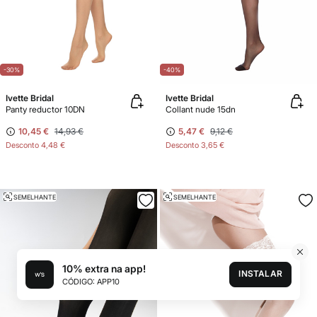
-30%
-40%
Ivette Bridal
Ivette Bridal
Panty reductor 10DN
Collant nude 15dn
10,45 €
14,93 €
5,47 €
9,12 €
Desconto
4,48 €
Desconto
3,65 €
SEMELHANTE
SEMELHANTE
10% extra na app!
INSTALAR
CÓDIGO: APP10