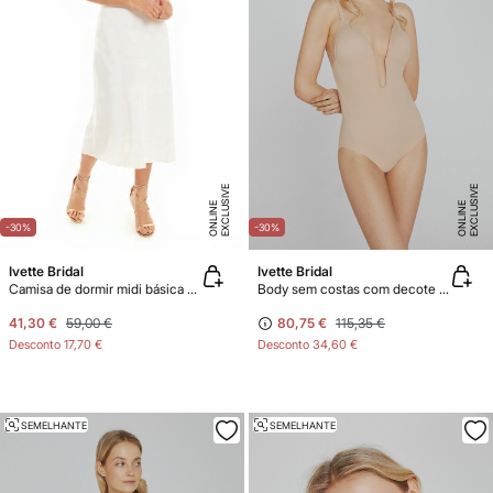
E
X
C
L
U
SI
V
E
O
N
LI
N
E
X
C
L
U
SI
V
E
O
N
LI
N
E
E
-30%
-30%
Ivette Bridal
Ivette Bridal
Camisa de dormir midi básica em cetim
Body sem costas com decote nude profundo
41,30 €
59,00 €
80,75 €
115,35 €
Desconto
17,70 €
Desconto
34,60 €
SEMELHANTE
SEMELHANTE