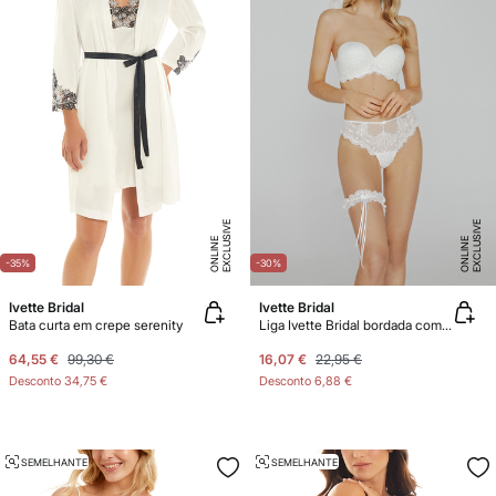
E
X
C
L
U
SI
V
E
O
N
LI
N
E
X
C
L
U
SI
V
E
O
N
LI
N
E
E
-35%
-30%
Ivette Bridal
Ivette Bridal
Bata curta em crepe serenity
Liga Ivette Bridal bordada com laçada em branco
64,55 €
99,30 €
16,07 €
22,95 €
Desconto
34,75 €
Desconto
6,88 €
SEMELHANTE
SEMELHANTE